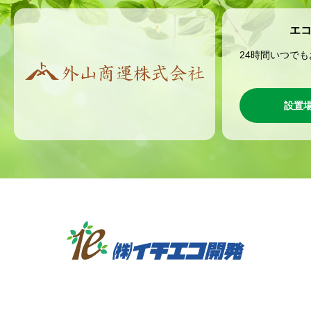
エ
24時間いつで
設置